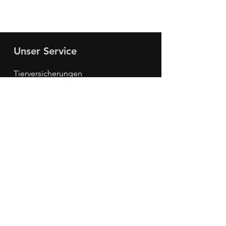
Unser Service
Tierversicherungen
Sachversicherungen
Krankenversicherungen
Altersversicherungen
Finanzierungen
Kontakt
Christmann Versicherungsmakler
GmbH
Grabenstraße 45